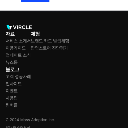
자료
체험
서비스 소개서
브랜드 카드 발급체험
이용가이드
팝업스토어 진단평가
업데이트 소식
뉴스룸
블로그
고객 성공사례
인사이트
이벤트
사용팁
팀버클
C 2024 Mass Adoption Inc.
(주) 매스어답션