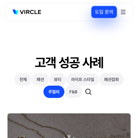
도입 문의
고객 성공 사례
전체
패션
뷰티
라이프 스타일
패션잡화
주얼리
F&B