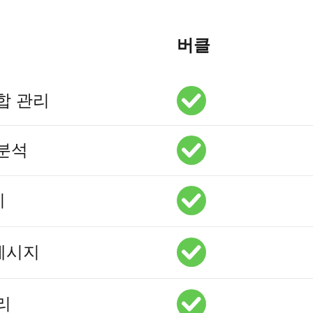
버클
합 관리
분석
리
메시지
리