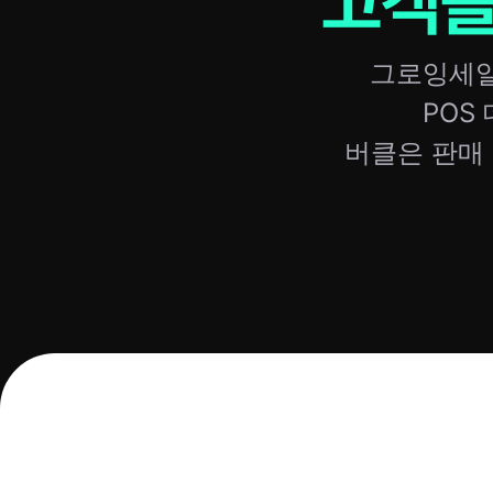
고객을
그로잉세일
POS
버클은 판매