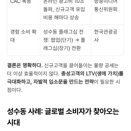
CAC 폭등
온라인 광고비 10조 
방송미디어
돌파, 신규고객 유입
통신위원회
비용 해마다 상승
경험 소비 확
성수동 플래그십 전
한국관광공
대
쟁: 팝업(단기) → 플
사
래그십(장기) 전환
결론은 명확하다.
 신규고객을 끌어들이는 물량 공세는 
더 이상 효율적이지 않다. 
충성고객의 LTV(생애 가치)를 
극대화하고, 자발적 입소문을 만드는 전략
이 필요한 시
점이다.
성수동 사례: 글로벌 소비자가 찾아오는 
시대