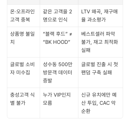
온·오프라인 
같은 고객을 2
LTV 왜곡, 재구매
고객 중복
명으로 인식
율 과소평가
상품명 불일
“블랙 후드” ≠ 
베스트셀러 파악 
치
“BK HOOD”
불가, 재고 최적화 
실패
글로벌 소비
성수동 500만 
글로벌 진출 시 첫 
자 미수집
방문객 데이터 
팬덤 구축 실패
증발
충성고객 식
누가 VIP인지 
신규 유치에만 예
별 불가
모름
산 투입, CAC 악
순환